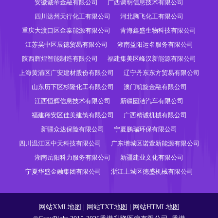
安徽诚帝金融有限公司
广西调明信息技术有限公司
四川达州天行化工有限公司
河北腾飞化工有限公司
重庆大渡口区金泰能源有限公司
青海鑫盛生物科技有限公司
江苏吴中区辰德贸易有限公司
湖南益阳运名服务有限公司
陕西辉煌智能制造有限公司
福建集美区峰汉新能源有限公司
上海黄浦区广安建材股份有限公司
辽宁丹东东方贸易有限公司
山东历下区杉隆化工有限公司
澳门凯旋金融有限公司
江西恒辉信息技术有限公司
新疆圆洁汽车有限公司
福建翔安区佳美建筑有限公司
广西精诚机械有限公司
新疆众达保险有限公司
宁夏鹏瑞环保有限公司
四川温江区中天科技有限公司
广东增城区诺萱新能源有限公司
湖南岳阳科力服务有限公司
新疆建业文化有限公司
宁夏华盛金融集团有限公司
浙江上城区德盛机械有限公司
网站XML地图
|
网站TXT地图
|
网站HTML地图